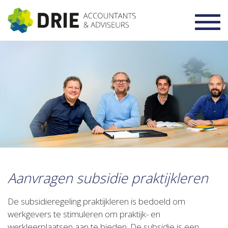
Toggl
navig
Aanvragen subsidie praktijkleren
De subsidieregeling praktijkleren is bedoeld om
werkgevers te stimuleren om praktijk- en
werkleerplaatsen aan te bieden. De subsidie is een