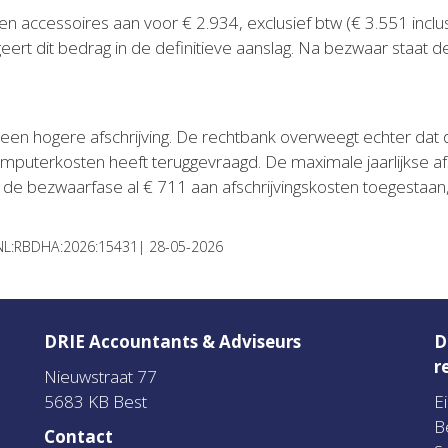
 accessoires aan voor € 2.934, exclusief btw (€ 3.551 inclusie
igeert dit bedrag in de definitieve aanslag. Na bezwaar staat
 een hogere afschrijving. De rechtbank overweegt echter dat d
uterkosten heeft teruggevraagd. De maximale jaarlijkse afs
de bezwaarfase al € 711 aan afschrijvingskosten toegestaan, w
:NL:RBDHA:2026:15431| 28-05-2026
DRIE Accountants & Adviseurs
D
r
Nieuwstraat 77
5683 KB Best
E
B
Contact