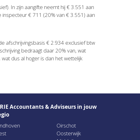
f). In zijn aangifte neemt hij € 3.551 aan
 de inspecteur € 711 (20% van € 3.551) aan
e afschrijvingsbasis € 2.934 exclusief btw
chrijving bedraagt daar 20% van, wat
at dus al hoger is dan het wettelijk
RIE Accountants & Adviseurs in jouw
egio
indhoven
Oirschot
est
Oosterwijk