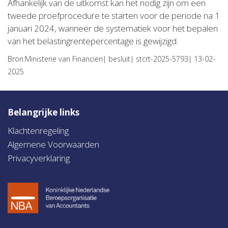
Afhankelijk van de uitkomst kan het nodig zijn om een
tweede proefprocedure te starten voor de periode na 1
januari 2024, wanneer de systematiek voor het bepalen
van het belastingrentepercentage is gewijzigd.
Bron:Ministerie van Financiën| besluit| stcrt-2025-5793| 13-02-
2025
Belangrijke links
Klachtenregeling
Algemene Voorwaarden
Privacyverklaring