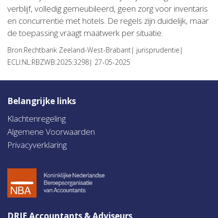
verblijf, volledig gemeubileerd, geen zorg voor inventaris
en concurrentie met hotels. De regels zijn duidelijk, maar
de toepassing vraagt maatwerk per situatie.
Bron:Rechtbank Zeeland-West-Brabant| jurisprudentie|
ECLI:NL:RBZWB:2025:3298| 27-05-2025
Belangrijke links
Klachtenregeling
Algemene Voorwaarden
Privacyverklaring
DRIE Accountants & Adviseurs