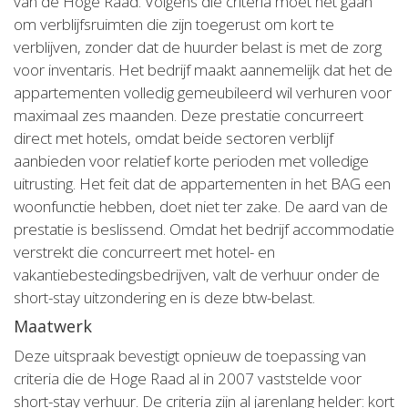
van de Hoge Raad. Volgens die criteria moet het gaan
om verblijfsruimten die zijn toegerust om kort te
verblijven, zonder dat de huurder belast is met de zorg
voor inventaris. Het bedrijf maakt aannemelijk dat het de
appartementen volledig gemeubileerd wil verhuren voor
maximaal zes maanden. Deze prestatie concurreert
direct met hotels, omdat beide sectoren verblijf
aanbieden voor relatief korte perioden met volledige
uitrusting. Het feit dat de appartementen in het BAG een
woonfunctie hebben, doet niet ter zake. De aard van de
prestatie is beslissend. Omdat het bedrijf accommodatie
verstrekt die concurreert met hotel- en
vakantiebestedingsbedrijven, valt de verhuur onder de
short-stay uitzondering en is deze btw-belast.
Maatwerk
Deze uitspraak bevestigt opnieuw de toepassing van
criteria die de Hoge Raad al in 2007 vaststelde voor
short-stay verhuur. De criteria zijn al jarenlang helder: kort