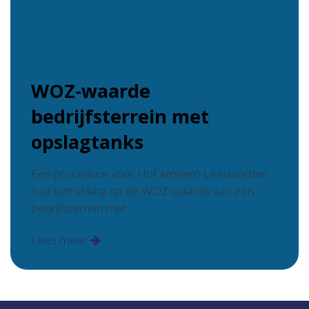
WOZ-waarde
bedrijfsterrein met
opslagtanks
Een procedure voor Hof Arnhem-Leeuwarden
had betrekking op de WOZ-waarde van een
bedrijfsterrein met
Lees meer