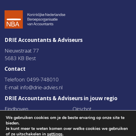
DRIE Accountants & Adviseurs
Nieuwstraat 77
5683 KB Best
Contact
Telefoon: 0499-748010
E-mail:
info@drie-advies.nl
DRIE Accountants & Adviseurs in jouw regio
Eindhoven
Oirschot
Best
Oosterwijk
We gebruiken cookies om je de beste ervaring op onze site te
bieden.
Son
Middelbeers
Je kunt meer te weten komen over welke cookies we gebruiken
Sint-Oedenrode
Boxtel
of ze uitschakelen in
settings
.