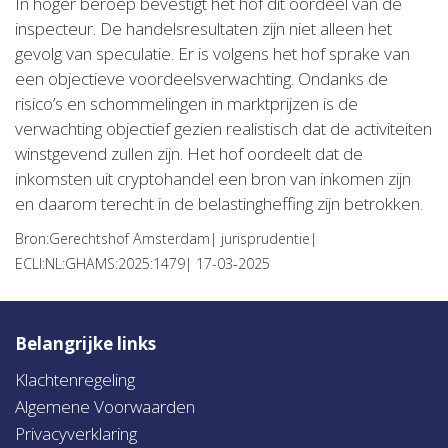
In hoger beroep bevestigt het hof dit oordeel van de
inspecteur. De handelsresultaten zijn niet alleen het
gevolg van speculatie. Er is volgens het hof sprake van
een objectieve voordeelsverwachting. Ondanks de
risico’s en schommelingen in marktprijzen is de
verwachting objectief gezien realistisch dat de activiteiten
winstgevend zullen zijn. Het hof oordeelt dat de
inkomsten uit cryptohandel een bron van inkomen zijn
en daarom terecht in de belastingheffing zijn betrokken.
Bron:Gerechtshof Amsterdam| jurisprudentie|
ECLI:NL:GHAMS:2025:1479| 17-03-2025
Belangrijke links
Klachtenregeling
Algemene Voorwaarden
Privacyverklaring