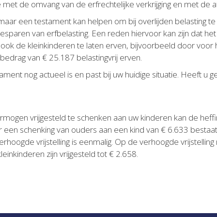
e met de omvang van de erfrechtelijke verkrijging en met de afs
, maar een testament kan helpen om bij overlijden belasting 
esparen van erfbelasting. Een reden hiervoor kan zijn dat het g
om ook de kleinkinderen te laten erven, bijvoorbeeld door voo
bedrag van € 25.187 belastingvrij erven.
tament nog actueel is en past bij uw huidige situatie. Heeft
ermogen vrijgesteld te schenken aan uw kinderen kan de heff
voor een schenking van ouders aan een kind van € 6.633 besta
erhoogde vrijstelling is eenmalig. Op de verhoogde vrijstellin
nkinderen zijn vrijgesteld tot € 2.658.