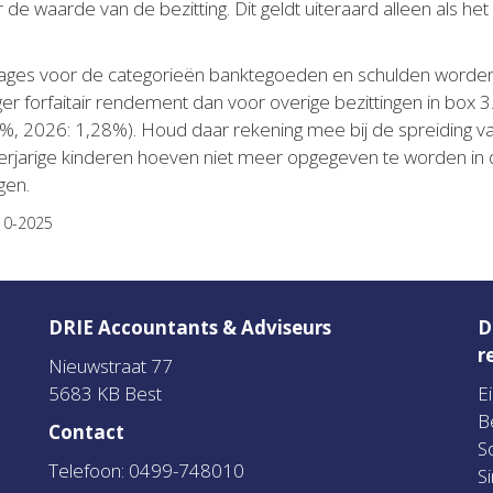
e waarde van de bezitting. Dit geldt uiteraard alleen als h
ages voor de categorieën banktegoeden en schulden worden 
er forfaitair rendement dan voor overige bezittingen in box 3
, 2026: 1,28%). Houd daar rekening mee bij de spreiding v
rjarige kinderen hoeven niet meer opgegeven te worden in de
gen.
-10-2025
DRIE Accountants & Adviseurs
D
r
Nieuwstraat 77
5683 KB Best
E
B
Contact
S
Telefoon: 0499-748010
S