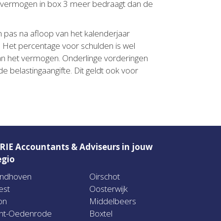
et vermogen in box 3 meer bedraagt dan de
pas na afloop van het kalenderjaar
. Het percentage voor schulden is wel
an het vermogen. Onderlinge vorderingen
 belastingaangifte. Dit geldt ook voor
RIE Accountants & Adviseurs in jouw
egio
indhoven
Oirschot
est
Oosterwijk
on
Middelbeers
int-Oedenrode
Boxtel