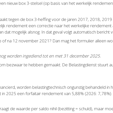
een nieuw box 3-stelsel (op basis van het werkelijk rendemen
maakt tegen de box 3-heffing voor de jaren 2017, 2018, 2019
lijk rendement een correctie naar het werkelijke rendement a
dat mogelijk alsnog. In dat geval volgt automatisch bericht v
p of na 12 november 2021? Dan mag het formulier alleen word
 nog worden ingediend tot en met 31 december 2025.
g om bezwaar te hebben gemaakt. De Belastingdienst stuurt au
inancierd, worden belastingtechnisch ongunstig behandeld in h
in 2025 een forfaitair rendement van 5,88% (2026: 7,78%). V
draagt de waarde per saldo nihil (bezitting = schuld), maar