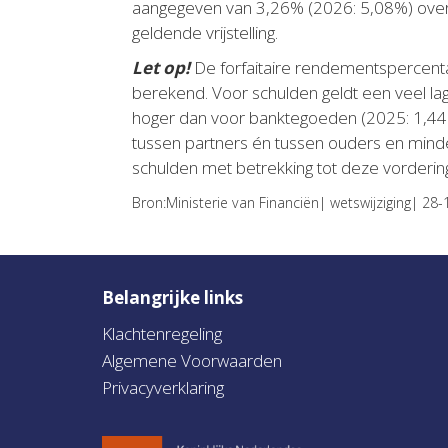
aangegeven van 3,26% (2026: 5,08%) over d
geldende vrijstelling.
Let op!
De forfaitaire rendementspercent
berekend. Voor schulden geldt een veel lag
hoger dan voor banktegoeden (2025: 1,44%
tussen partners én tussen ouders en minde
schulden met betrekking tot deze vorderin
Bron:Ministerie van Financiën| wetswijziging| 28
Belangrijke links
Klachtenregeling
Algemene Voorwaarden
Privacyverklaring