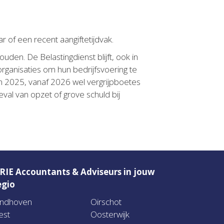
of een recent aangiftetijdvak.
uden. De Belastingdienst blijft, ook in
rganisaties om hun bedrijfsvoering te
n 2025, vanaf 2026 wel vergrijpboetes
val van opzet of grove schuld bij
RIE Accountants & Adviseurs in jouw
egio
indhoven
Oirschot
est
Oosterwijk