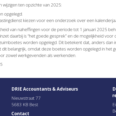
 wijzigen ten opzichte van 2025:
en opgelegd.
tingdienst kiezen voor een onderzoek over een kalenderjaar 
jkheid van naheffingen voor de periode tot 1 januari 2025 beho
nzet daarbij is “het goede gesprek” en de mogelijkheid voor o
rzuimboetes worden opgelegd. Dit betekent dat, anders dan i
dit belangrijk, omdat deze boetes worden opgelegd in het ge
t voor zowel werkgevenden als werkenden.
25
DRIE Accountants & Adviseurs
D
r
Nieuwstraat 77
5683 KB Best
E
B
Contact