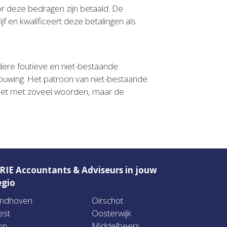
oor deze bedragen zijn betaald. De
jf en kwalificeert deze betalingen als
dere foutieve en niet-bestaande
chouwing. Het patroon van niet-bestaande
 niet met zoveel woorden, maar de
RIE Accountants & Adviseurs in jouw
egio
indhoven
Oirschot
est
Oosterwijk
on
Middelbeers