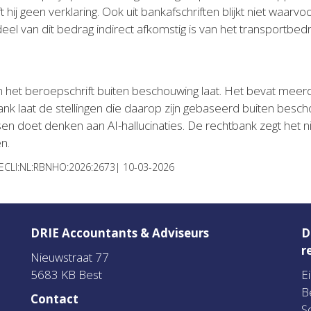
ij geen verklaring. Ook uit bankafschriften blijkt niet waarv
el van dit bedrag indirect afkomstig is van het transportbedri
n het beroepschrift buiten beschouwing laat. Het bevat meer
bank laat de stellingen die daarop zijn gebaseerd buiten bes
tsen doet denken aan AI-hallucinaties. De rechtbank zegt het
n.
 ECLI:NL:RBNHO:2026:2673| 10-03-2026
DRIE Accountants & Adviseurs
D
r
Nieuwstraat 77
5683 KB Best
E
B
Contact
S