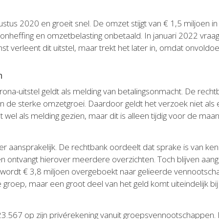
ustus 2020 en groeit snel. De omzet stijgt van € 1,5 miljoen in
loonheffing en omzetbelasting onbetaald. In januari 2022 vraag
t verleent dit uitstel, maar trekt het later in, omdat onvoldo
n
ona-uitstel geldt als melding van betalingsonmacht. De recht
 van de sterke omzetgroei. Daardoor geldt het verzoek niet al
 wel als melding gezien, maar dit is alleen tijdig voor de ma
 aansprakelijk. De rechtbank oordeelt dat sprake is van kenn
n ontvangt hierover meerdere overzichten. Toch blijven aangif
jd wordt € 3,8 miljoen overgeboekt naar gelieerde vennootsch
e groep, maar een groot deel van het geld komt uiteindelijk bij
 723.567 op zijn privérekening vanuit groepsvennootschappen.