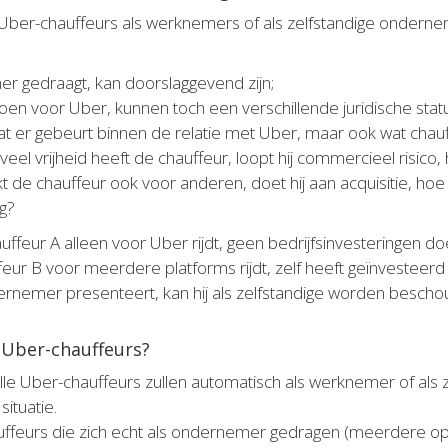
f je Uber-chauffeurs als werknemers of als zelfstandige on
er gedraagt, kan doorslaggevend zijn;
oen voor Uber, kunnen toch een verschillende juridische sta
wat er gebeurt binnen de relatie met Uber, maar ook wat chau
el vrijheid heeft de chauffeur, loopt hij commercieel risico, 
 de chauffeur ook voor anderen, doet hij aan acquisitie, hoe pr
g?
ffeur A alleen voor Uber rijdt, geen bedrijfsinvesteringen doet 
r B voor meerdere platforms rijdt, zelf heeft geïnvesteerd in
dernemer presenteert, kan hij als zelfstandige worden besch
r Uber-chauffeurs?
t alle Uber-chauffeurs zullen automatisch als werknemer of al
ituatie.
eurs die zich echt als ondernemer gedragen (meerdere opdr