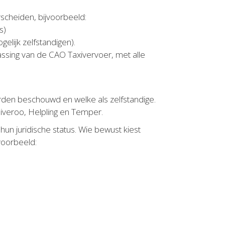
rscheiden, bijvoorbeeld:
s)
elijk zelfstandigen).
ssing van de CAO Taxivervoer, met alle
en beschouwd en welke als zelfstandige.
liveroo, Helpling en Temper.
un juridische status. Wie bewust kiest
voorbeeld: