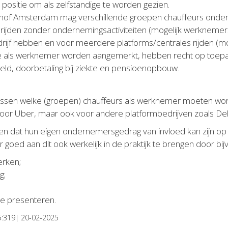
positie om als zelfstandige te worden gezien.
tshof Amsterdam mag verschillende groepen chauffeurs onde
 rijden zonder ondernemingsactiviteiten (mogelijk werknemer
drijf hebben en voor meerdere platforms/centrales rijden (mog
ie als werknemer worden aangemerkt, hebben recht op toepa
eld, doorbetaling bij ziekte en pensioenopbouw.
ssen welke (groepen) chauffeurs als werknemer moeten word
 voor Uber, maar ook voor andere platformbedrijven zoals De
ten dat hun eigen ondernemersgedrag van invloed kan zijn op h
goed aan dit ook werkelijk in de praktijk te brengen door bij
erken;
g;
te presenteren.
5:319| 20-02-2025