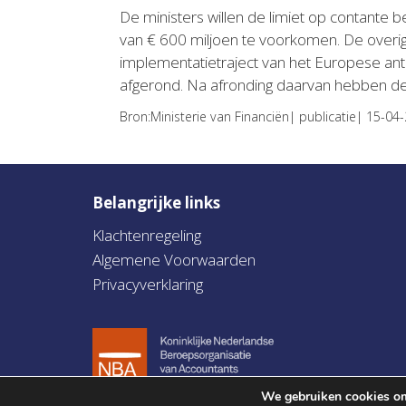
De ministers willen de limiet op contante b
van € 600 miljoen te voorkomen. De overi
implementatietraject van het Europese an
afgerond. Na afronding daarvan hebben de
Bron:Ministerie van Financiën| publicatie| 15-04
Belangrijke links
Klachtenregeling
Algemene Voorwaarden
Privacyverklaring
We gebruiken cookies om 