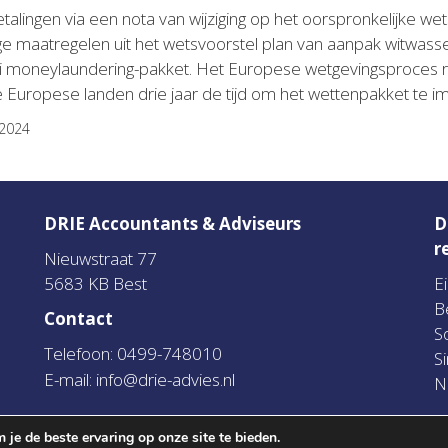
etalingen via een nota van wijziging op het oorspronkelijke w
ge maatregelen uit het wetsvoorstel plan van aanpak witw
ti moneylaundering-pakket. Het Europese wetgevingsproces ro
 Europese landen drie jaar de tijd om het wettenpakket te 
-2024
DRIE Accountants & Adviseurs
D
r
Nieuwstraat 77
5683 KB Best
E
B
Contact
S
Telefoon: 0499-748010
S
E-mail:
info@drie-advies.nl
N
je de beste ervaring op onze site te bieden.