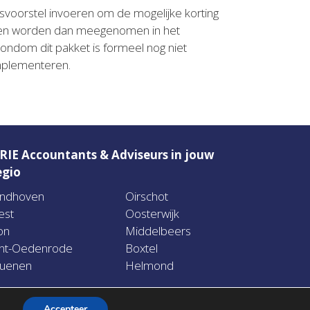
etsvoorstel invoeren om de mogelijke korting
assen worden dan meegenomen in het
ndom dit pakket is formeel nog niet
implementeren.
RIE Accountants & Adviseurs in jouw
egio
indhoven
Oirschot
est
Oosterwijk
on
Middelbeers
int-Oedenrode
Boxtel
uenen
Helmond
Accepteer