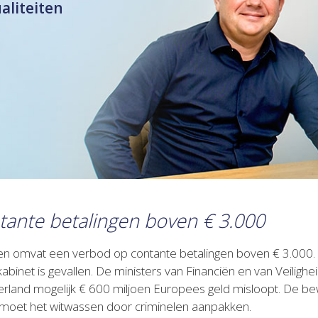
ualiteiten
tante betalingen boven € 3.000
en omvat een verbod op contante betalingen boven € 3.000.
binet is gevallen. De ministers van Financiën en van Veilighei
erland mogelijk € 600 miljoen Europees geld misloopt. De be
n moet het witwassen door criminelen aanpakken.