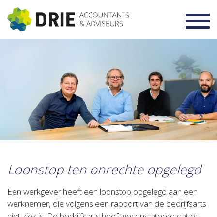
Toggl
navig
Loonstop ten onrechte opgelegd
Een werkgever heeft een loonstop opgelegd aan een
werknemer, die volgens een rapport van de bedrijfsarts
niet ziek is. De bedrijfsarts heeft geconstateerd dat er