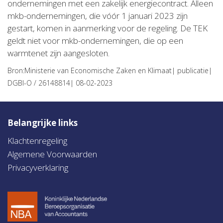
ondernemingen met een zakelijk energiecontract. Alleen
mkb-ondernemingen, die vóór 1 januari 2023 zijn
gestart, komen in aanmerking voor de regeling. De TEK
geldt niet voor mkb-ondernemingen, die op een
warmtenet zijn aangesloten.
Bron:Ministerie van Economische Zaken en Klimaat| publicatie|
DGBI-O / 26148814| 08-02-2023
Belangrijke links
Klachtenregeling
Algemene Voorwaarden
Privacyverklaring