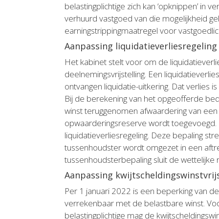
belastingplichtige zich kan ‘opknippen’ in 
verhuurd vastgoed van die mogelijkheid ge
earningstrippingmaatregel voor vastgoedli
Aanpassing liquidatieverliesregeling
Het kabinet stelt voor om de liquidatieverl
deelnemingsvrijstelling. Een liquidatiever
ontvangen liquidatie-uitkering. Dat verlies
Bij de berekening van het opgeofferde bed
winst teruggenomen afwaardering van een 
opwaarderingsreserve wordt toegevoegd. D
liquidatieverliesregeling. Deze bepaling s
tussenhoudster wordt omgezet in een aftrek
tussenhoudsterbepaling sluit de wettelijke 
Aanpassing kwijtscheldingswinstvrijs
Per 1 januari 2022 is een beperking van de 
verrekenbaar met de belastbare winst. Voo
belastingplichtige mag de kwijtscheldingswin