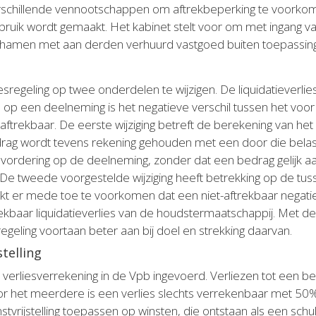
verschillende vennootschappen om aftrekbeperking te voorkomen
bruik wordt gemaakt. Het kabinet stelt voor om met ingang va
chamen met aan derden verhuurd vastgoed buiten toepassing 
iesregeling op twee onderdelen te wijzigen. De liquidatieverlie
lies op een deelneming is het negatieve verschil tussen het 
 is aftrekbaar. De eerste wijziging betreft de berekening van
rag wordt tevens rekening gehouden met een door die belasti
vordering op de deelneming, zonder dat een bedrag gelijk a
e tweede voorgestelde wijziging heeft betrekking op de tus
trekt er mede toe te voorkomen dat een niet-aftrekbaar negat
baar liquidatieverlies van de houdstermaatschappij. Met de 
regeling voortaan beter aan bij doel en strekking daarvan.
telling
verliesverrekening in de Vpb ingevoerd. Verliezen tot een bed
r het meerdere is een verlies slechts verrekenbaar met 50%
stvrijstelling toepassen op winsten, die ontstaan als een schu