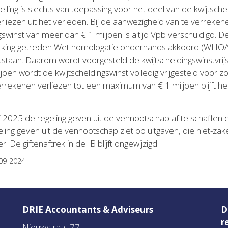
telling is slechts van toepassing voor het deel van de kwijtsc
rliezen uit het verleden. Bij de aanwezigheid van te verreke
swinst van meer dan € 1 miljoen is altijd Vpb verschuldigd. Dez
 werking getreden Wet homologatie onderhands akkoord (WHOA
taan. Daarom wordt voorgesteld de kwijtscheldingswinstvrijste
oen wordt de kwijtscheldingswinst volledig vrijgesteld voor z
verrekenen verliezen tot een maximum van € 1 miljoen blijft h
 2025 de regeling geven uit de vennootschap af te schaffen e
eling geven uit de vennootschap ziet op uitgaven, die niet-za
 De giftenaftrek in de IB blijft ongewijzigd.
-09-2024
DRIE Accountants & Adviseurs
D
r
Nieuwstraat 77