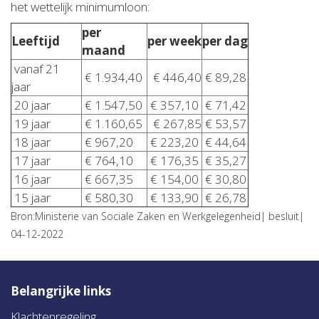
het wettelijk minimumloon:
per
Leeftijd
per week
per dag
maand
vanaf 21
€ 1.934,40
€ 446,40
€ 89,28
jaar
20 jaar
€ 1.547,50
€ 357,10
€ 71,42
19 jaar
€ 1.160,65
€ 267,85
€ 53,57
18 jaar
€ 967,20
€ 223,20
€ 44,64
17 jaar
€ 764,10
€ 176,35
€ 35,27
16 jaar
€ 667,35
€ 154,00
€ 30,80
15 jaar
€ 580,30
€ 133,90
€ 26,78
Bron:Ministerie van Sociale Zaken en Werkgelegenheid| besluit|
04-12-2022
Belangrijke links
Klachtenregeling